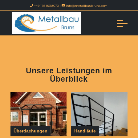
+49 178 8683070 |
info@metallbaubruns.com
Unsere Leistungen im
Überblick
Überdachungen
Handläufe