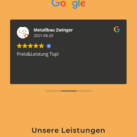
Metallbau Zwinger
uV l
2021-08-29
2020-
&Leistung Top!
Sind alle seh
anderem auc
👍🏽
Unsere Leistungen