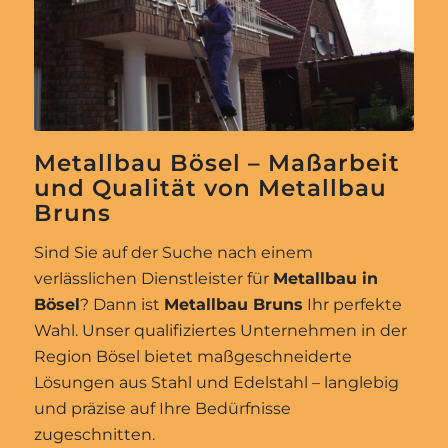
Metallbau Bösel – Maßarbeit
und Qualität von Metallbau
Bruns
Sind Sie auf der Suche nach einem
verlässlichen Dienstleister für
Metallbau in
Bösel
? Dann ist
Metallbau Bruns
Ihr perfekte
Wahl. Unser qualifiziertes Unternehmen in der
Region Bösel bietet maßgeschneiderte
Lösungen aus Stahl und Edelstahl – langlebig
und präzise auf Ihre Bedürfnisse
zugeschnitten.