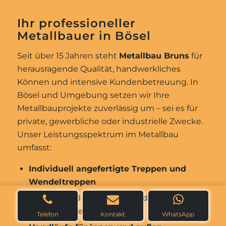
Ihr professioneller
Metallbauer in Bösel
Seit über 15 Jahren steht
Metallbau Bruns
für
herausragende Qualität, handwerkliches
Können und intensive Kundenbetreuung. In
Bösel und Umgebung setzen wir Ihre
Metallbauprojekte zuverlässig um – sei es für
private, gewerbliche oder industrielle Zwecke.
Unser Leistungsspektrum im Metallbau
umfasst:
Individuell angefertigte Treppen und
Wendeltreppen
Balkon- und Treppengeländer nach Ihren
Vorstellungen
Telefon
Kontakt
WhatsApp